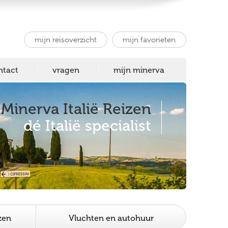
mijn reisoverzicht
mijn favorieten
ntact
vragen
mijn minerva
Minerva Italië Reizen
dé Italië specialist
zen
Vluchten en autohuur