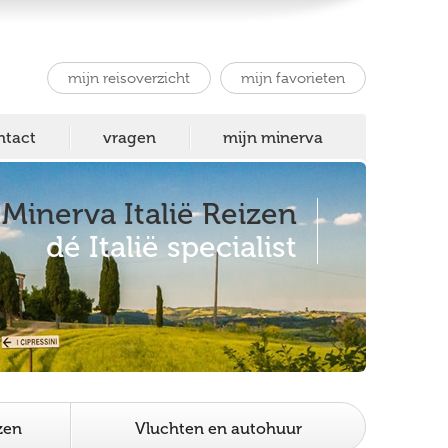
mijn reisoverzicht
mijn favorieten
ntact
vragen
mijn minerva
Minerva Italië Reizen
dé Italië specialist
zen
Vluchten en autohuur