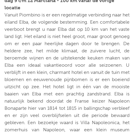
dag 9 t/m 12 Marciana - 100 km vanaf de vorige
locatie
Vanuit Piombino is er een regelmatige verbinding naar het
eiland Elba, de volgende bestemming. Een comfortabele
veerboot brengt u naar Elba dat op 10 km van het vaste
land ligt. Het eiland is niet heel groot, maar groot genoeg
om er een paar heerlijke dagen door te brengen. De
heldere zee, het milde klimaat, de zuivere lucht, de
beroemde wijnen en de uitstekende keuken maken van
Elba een ideaal vakantieoord voor alle seizoenen. U
verblijft in een klein, charmant hotel en vanuit de tuin met
bloemen en eeuwenoude pijnbomen is er een boeiend
uitzicht op zee. Het hotel ligt in één van de mooiste
baaien van Elba met een prachtig zandstrand. Elba is
natuurlijk bekend doordat de Franse keizer Napoleon
Bonaparte hier van 1814 tot 1815 in ballingschap verbleef
en er zijn veel overblijfselen uit die periode bewaard
gebleven. Een bezoekje waard is Villa Napoleonica, het
zomerhuis van Napoleon, waar een klein museum