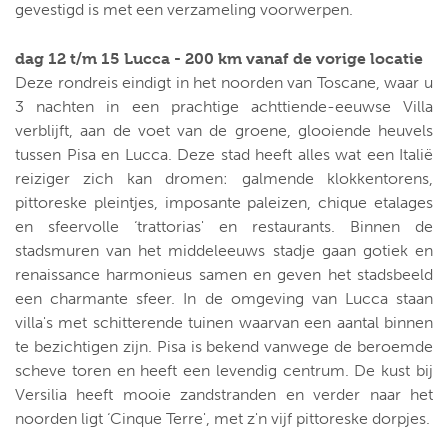
gevestigd is met een verzameling voorwerpen.
dag 12 t/m 15 Lucca - 200 km vanaf de vorige locatie
Deze rondreis eindigt in het noorden van Toscane, waar u
3 nachten in een prachtige achttiende-eeuwse Villa
verblijft, aan de voet van de groene, glooiende heuvels
tussen Pisa en Lucca. Deze stad heeft alles wat een Italië
reiziger zich kan dromen: galmende klokkentorens,
pittoreske pleintjes, imposante paleizen, chique etalages
en sfeervolle ‘trattorias' en restaurants. Binnen de
stadsmuren van het middeleeuws stadje gaan gotiek en
renaissance harmonieus samen en geven het stadsbeeld
een charmante sfeer. In de omgeving van Lucca staan
villa's met schitterende tuinen waarvan een aantal binnen
te bezichtigen zijn. Pisa is bekend vanwege de beroemde
scheve toren en heeft een levendig centrum. De kust bij
Versilia heeft mooie zandstranden en verder naar het
noorden ligt ‘Cinque Terre', met z'n vijf pittoreske dorpjes.