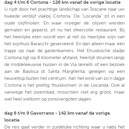
dag 4 t/m 6 Cortona - 126 km vanaf de vorige locatie
U rijdt door het prachtige landschap van Toscane naar uw
tweede verblijf vlakbij Cortona. De "Locanda" zit in een
oude olijfmolen. En waar vroeger de olijven werden
gemalen en geperst, zit nu het sfeervolle restaurant. Bij
het heerlijke eten wordt een al net zo heerlijke wijn van
het wijnhuis Baracchi geserveerd. En dan alleen maar één
trapje op naar de gastenkamers. Het Etruskische stadje
Cortona ligt op 8 kilometer afstand, heerlijk struinen langs
de middeleeuwse huizen in de Via Iannelli of een bezoek
aan de Basilica di Santa Margherita, gelegen op een
heuveltop buiten het centrum. Aan het eind van zo'n dagje
Cortona is het prettig ‘thuiskomen' in de Locanda. Ook al
vanwege het zwembad, misschien niet erg groot, maar
wel heel welkom op zonovergoten dagen.
dag 6 t/m 9 Gavorrano - 142 km vanaf de vorige
locatie
De reis gaat verder in zuidelijke richting waar u nabij het