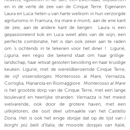
en in de verte de zee van de Cinque Terre. Eigenaren
Laura en Luca heten u van harte welkom in hun verzorgde
agriturismo in Framura,
tra mare e monti,
aan de ene kant
de zee, aan de andere kant de bergen. Laura is een
gepassioneerd kok en Luca weet alles van de wijn, een
perfecte combinatie, het is dan ook zeker aan te raden
om 's ochtends in te tekenen voor het diner ! Ligurië,
Liguria
, een regio die bekend staat om haar grillige
landschap, haar ietwat gesloten bevolking en haar kruidige
keuken. Ligurië, met de wereldberoemde Cinque Terre,
de vijf vissersdorpjes Monterosso al Mare, Vernazza,
Corniglia, Manarola en Riomaggiore.
Monterosso al Mare
is het grootste dorp van de Cinque Terre, met een lange
boulevard en heerlijke stranden.
Vernazza
is het meest
welvarende, ook door de grotere haven, met een
uitkijktoren, die ooit deel uitmaakte van het Castello
Doria. Het is ook het enige dorpje dat op de lijst van
i
borghi più belli d'Italia
, de mooiste dorpjes van Italië,