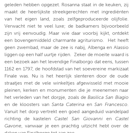
geleden hebben opgezet. Rosanna staat in de keuken, zij
maakt de heerlijkste streekgerechten met ingrediënten
van het eigen land, zoals zelfgeproduceerde olijfolie.
Verwacht niet te veel luxe; de badkamers bijvoorbeeld
zijn vrij eenvoudig. Maar wie daar voorbij kijkt, ontdekt
een bovengemiddeld charmante agriturismo. Het heeft
geen zwembad, maar de zee is nabij, Albenga en Alassio
liggen op een half uurtje rijden. Zeker de moeite waard is
een bezoek aan het levendige Finalborgo dat eens, tussen
1162 en 1797, de hoofdstad van het soevereine markizaat
Finale was. Nu is het heerlijk slenteren door de oude
straatjes met de vele winkeltjes afgewisseld met mooie
pleinen, kerken en monumenten die je meenemen naar
het verleden van het dorpje, zoals de
Basilica San Biagio
en de kloosters van
Santa Caterina
en
San Francesco
.
Vanuit het dorp vertrekt een goed aangeduid wandelpad
richting de kastelen
Castel San Giovanni
en
Castel
Gavone
, vanwaar je een prachtig uitzicht hebt over de
daken van Finalborgo tot aan zee.