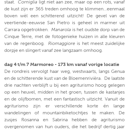
staat.
Corniglia
ligt niet aan zee, maar op een rots, vanaf
de kust zijn er 365 treden omhoog te klimmen...eenmaal
boven wèl een schitterend uitzicht! De gevel van de
veertiende-eeuwse San Pietro is geheel in marmer uit
Carrara opgetrokken.
Manarola
is het oudste dorp van de
Cinque Terre, met de fotogenieke huizen in alle kleuren
van de regenboog.
Riomaggiore
is het meest zuidelijke
dorpje en slingert vanaf zee langzaam omhoog.
dag 4 t/m 7 Marmoreo - 173 km vanaf vorige locatie
De rondreis vervolgt haar weg, westwaarts, langs Genua
en de schitterende kust van de Bloemenrivièra. De laatste
drie nachten verblijft u bij een agriturismo hoog gelegen
op een heuvel, midden in het groen, tussen de kastanjes
en de olijfbomen, met een fantastisch uitzicht. Vanuit de
agriturismo zijn er verschillende korte én lange
wandelingen of mountainbiketochtjes te maken. De
zusjes Rosanna en Sabrina hebben de agriturismo
overgenomen van hun ouders, die het bedrijf dertig jaar