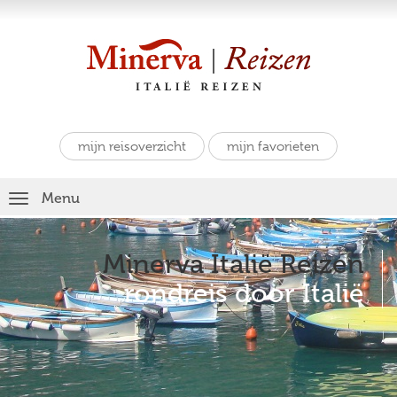
mijn reisoverzicht
mijn favorieten
Toggle
Menu
navigation
Minerva Italië Reizen
rondreis door Italië