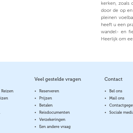
kerken, zoals 
door de op en t
pleinen voelb
heeft u een pra
wandel- en fi
Heerlijk om een
Veel gestelde vragen
Contact
 Reizen
Reserveren
Bel ons
izen
Prijzen
Mail ons
Betalen
Contactgege
a
Reisdocumenten
Sociale medi
Verzekeringen
Een andere vraag