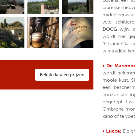
bovenal een st
cipressenhe
middeleeuwse 
vele schitte
DOCG
wijn, d
wordt hier ge
"Chianti Class
wijntraditie ken
• De Maremm
wordt gekenme
Bekijk data en prijzen
mooie kust. S
een bescher
horizontale t
ongerept tus
Ombrone mondi
kano of te voet
• Lucca;
De ch