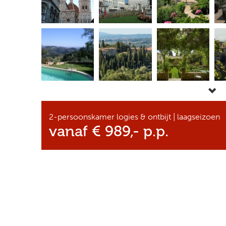
2-persoonskamer logies & ontbijt | laagseizoen
vanaf € 989,- p.p.