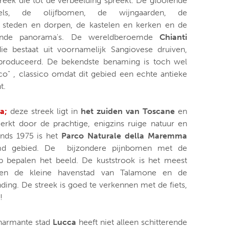
reek die tot de verbeelding spreekt. De glooiende
uvels, de olijfbomen, de wijngaarden, de
steden en dorpen, de kastelen en kerken en de
rende panorama's. De wereldberoemde
Chianti
ie bestaat uit voornamelijk Sangiovese druiven,
produceerd. De bekendste benaming is toch wel
ico" , classico omdat dit gebied een echte antieke
t.
a;
deze streek ligt in
het zuiden van Toscane
en
rkt door de prachtige, enigzins ruige natuur en
inds 1975 is het
Parco Naturale della Maremma
md gebied. De bijzondere pijnbomen met de
op bepalen het beeld. De kuststrook is het meest
sen de kleine havenstad van Talamone en de
ng. De streek is goed te verkennen met de fiets,
!
armante stad
Lucca
heeft niet alleen schitterende