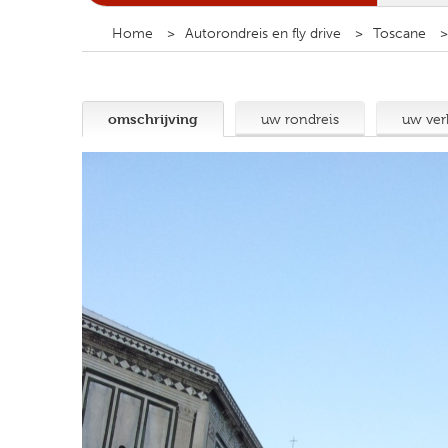
Home
Autorondreis en fly drive
Toscane
omschrijving
uw rondreis
uw verb