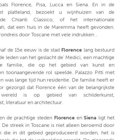
oals Florence, Pisa, Lucca en Siena. En in de
t platteland, bezoekt u wijnhuizen van de
de Chianti Classico, of het internationale
rah, dat een huis in de Maremma heeft gevonden.
ondreis door Toscane met vele indrukken ..
af de 15e eeuw is de stad
Florence
lang bestuurd
e leden van het geslacht de' Medici, een machtige
jke familie, die op het gebied van kunst en
en toonaangevende rol speelde. Palazzo Pitti met
n was lange tijd hun residentie. De familie heeft er
or gezorgd dat Florence één van de belangrijkste
wereld is op gebied van schilderkunst,
, literatuur en architectuur.
en de prachtige steden
Florence
en
Siena
ligt het
. De streek in Toscane is niet alleen beroemd door
n die in dit gebied geproduceerd worden, het is