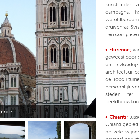
kunststeden z
campagna, he
wereldberoem
druivenras Sy
Een complete r
• Florence;
van
geweest door d
en invloedri
architectuur e
de Boboli tuine
persoonlijk vo
steden ter 
beeldhouwkunst
rence
• Chianti;
tuss
Chianti gebied
de vele wijne