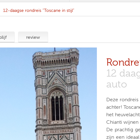
12-daagse rondreis “Toscane in stijl”
lijf
review
Rondrei
12 daa
auto
Deze rondreis 
achter! Toscane
het heuvelach
Chianti wijnen
De prachtig g
zijn een idea