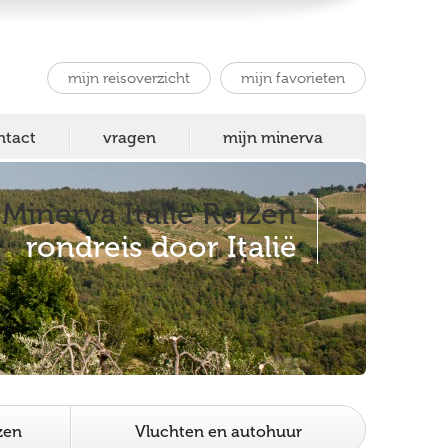
mijn reisoverzicht
mijn favorieten
ntact
vragen
mijn minerva
Minerva Italië Reizen
rondreis door Italië
zen
Vluchten en autohuur