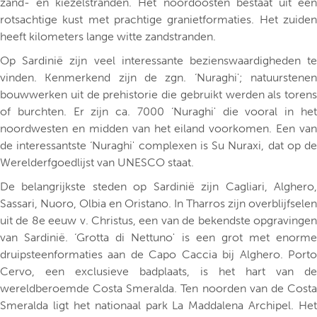
zand- en kiezelstranden. Het noordoosten bestaat uit een
rotsachtige kust met prachtige granietformaties. Het zuiden
heeft kilometers lange witte zandstranden.
Op Sardinië zijn veel interessante bezienswaardigheden te
vinden. Kenmerkend zijn de zgn. ‘Nuraghi'; natuurstenen
bouwwerken uit de prehistorie die gebruikt werden als torens
of burchten. Er zijn ca. 7000 ‘Nuraghi' die vooral in het
noordwesten en midden van het eiland voorkomen. Een van
de interessantste ‘Nuraghi' complexen is Su Nuraxi, dat op de
Werelderfgoedlijst van UNESCO staat.
De belangrijkste steden op Sardinië zijn Cagliari, Alghero,
Sassari, Nuoro, Olbia en Oristano. In Tharros zijn overblijfselen
uit de 8e eeuw v. Christus, een van de bekendste opgravingen
van Sardinië. ‘Grotta di Nettuno' is een grot met enorme
druipsteenformaties aan de Capo Caccia bij Alghero. Porto
Cervo, een exclusieve badplaats, is het hart van de
wereldberoemde Costa Smeralda. Ten noorden van de Costa
Smeralda ligt het nationaal park La Maddalena Archipel. Het