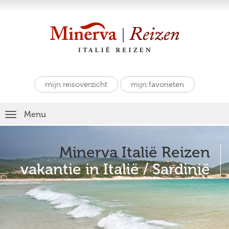
mijn reisoverzicht
mijn favorieten
Toggle
Menu
navigation
Minerva Italië Reizen
vakantie in Italië / Sardinië