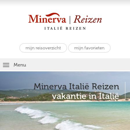
mijn reisoverzicht
mijn favorieten
Toggle
Menu
navigation
Minerva Italië Reizen
vakantie in Italië