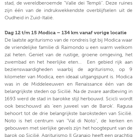
stad, de wereldberoemde "Valle dei Templi". Deze ruïnes
zijn één van de indrukwekkendste overblijfselen uit de
Oudheid in Zuid-Italië.
Dag 12 t/m 15 Modica – 134 km vanaf vorige locatie
De laatste agriturismo van de rondreis ligt bij Modica waar
de vriendelijke familie di Raimondo u een warm welkom
zal heten. Geniet van de rustige, groene omgeving, het
zwembad en het heerlijke eten... Een gebied rijk aan
bezienswaardigheden waarbij de agriturismo, op 9
kilometer van Modica, een ideaal uitgangspunt is. Modica
was in de Middeleeuwen en Renaissance één van de
belangrijkste steden op Sicilië. Na de zware aardbeving in
1693 werd de stad in barokke stijl herbouwd. Scicli wordt
ook beschouwd als ‘een juweel van de Barok'. Ragusa
behoort tot de drie belangrijkste baroksteden van Sicilië.
Noto is het centrum van "Val di Noto", de kerken en
gebouwen met sierlijke gevels zijn het hoogtepunt van de
barok op Sicilië. Agriturismo Il Granaio heeft een prachtig