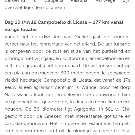
Beroemd is ‘Cappella Palatina' vanwege zijn
overweldigende mozaïeken.
Dag 10 t/m 12 Campobello di Licata – 177 km vanaf
vorige locatie
Vanuit het noordwesten van Sicilië gaat de rondreis
verder naar het binnenland van het eiland. De agriturismo
is omgeven door de rust en stilte van het platteland en
omringd met wijngaarden, olijfbomen, amandelbomen en
zelfs een granaatappel boomgaard. De agriturismo ligt op
een plateau op ongeveer 300 meter boven de zeespiegel
vlakbij het stadje Campobello di Licata, dat vanaf de 17e
eeuw al een agrarisch centrum is. Wandel door het dorp
Naro waar u kunt zien en beleven hoe de inwoners hier
de geschiedenis, gewoonten, tradities en gebruiken in ere
houden. Op 36 kilometer ligt Agrigento, in 581 v. Chr.
gesticht door de Grieken, met interessante gotische en
barokke gebouwen. Het intrigerende restant van tempels
en heiligdommen stamt uit de bloeitijd van deze Griekse