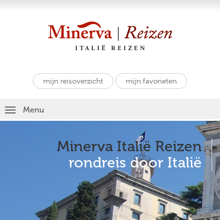
mijn reisoverzicht
mijn favorieten
Toggle
Menu
navigation
Minerva Italië Reizen
rondreis door Italië