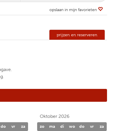
opslaan in mijn favorieten
prijzen en reserveren
pgave.
g.
Oktober 2026
do
vr
za
zo
ma
di
wo
do
vr
za