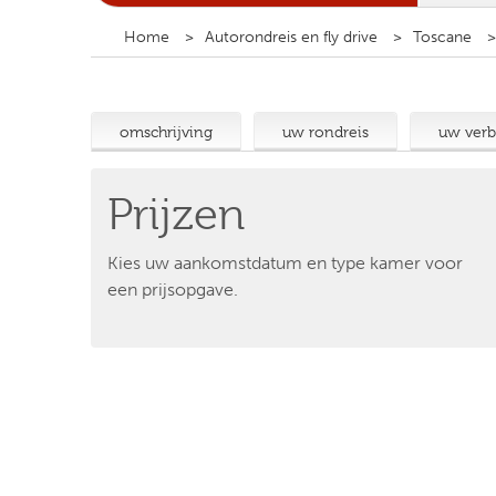
Home
Autorondreis en fly drive
Toscane
omschrijving
uw rondreis
uw verbl
Prijzen
Kies uw aankomstdatum en type kamer voor
een prijsopgave.