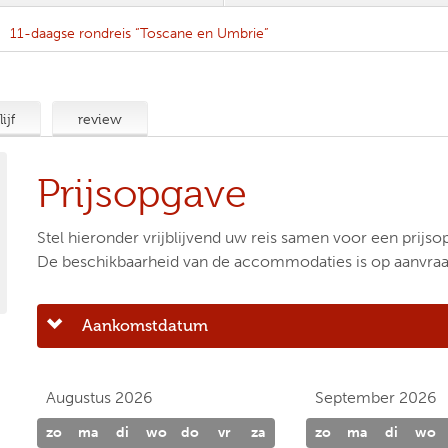
11-daagse rondreis “Toscane en Umbrie”
ijf
review
Prijsopgave
Stel hieronder vrijblijvend uw reis samen voor een prijso
De beschikbaarheid van de accommodaties is op aanvraa
Aankomstdatum
Augustus 2026
September 2026
zo
ma
di
wo
do
vr
za
zo
ma
di
wo