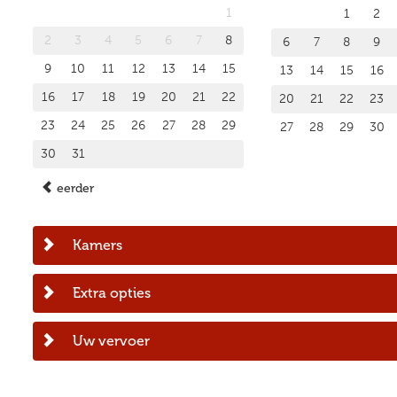
1
1
2
2
3
4
5
6
7
8
6
7
8
9
9
10
11
12
13
14
15
13
14
15
16
16
17
18
19
20
21
22
20
21
22
23
23
24
25
26
27
28
29
27
28
29
30
30
31
eerder
Kamers
Extra opties
Uw vervoer