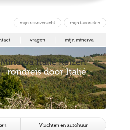
mijn reisoverzicht
mijn favorieten
ntact
vragen
mijn minerva
Minerva Italië Reizen
rondreis door Italië
zen
Vluchten en autohuur