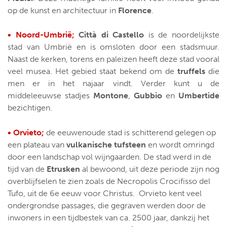
op de kunst en architectuur in
Florence
.
• Noord-Umbrië;
Città di Castello
is de noordelijkste
stad van Umbrië en is omsloten door een stadsmuur.
Naast de kerken, torens en paleizen heeft deze stad vooral
veel musea. Het gebied staat bekend om de
truffels
die
men er in het najaar vindt. Verder kunt u de
middeleeuwse stadjes
Montone
,
Gubbio
en
Umbertide
bezichtigen.
• Orvieto
;
de eeuwenoude stad is schitterend gelegen op
een plateau van
vulkanische tufsteen
en wordt omringd
door een landschap vol wijngaarden. De stad werd in de
tijd van de
Etrusken
al bewoond, uit deze periode zijn nog
overblijfselen te zien zoals de Necropolis Crocifisso del
Tufo, uit de 6e eeuw voor Christus. Orvieto kent veel
ondergrondse passages, die gegraven werden door de
inwoners in een tijdbestek van ca. 2500 jaar, dankzij het