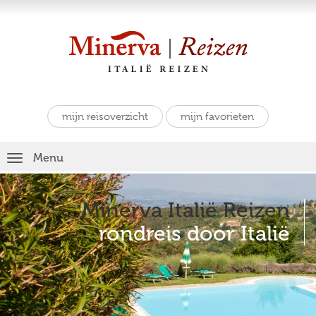
mijn reisoverzicht
mijn favorieten
Toggle
Menu
navigation
Minerva Italië Reizen
rondreis door Italië