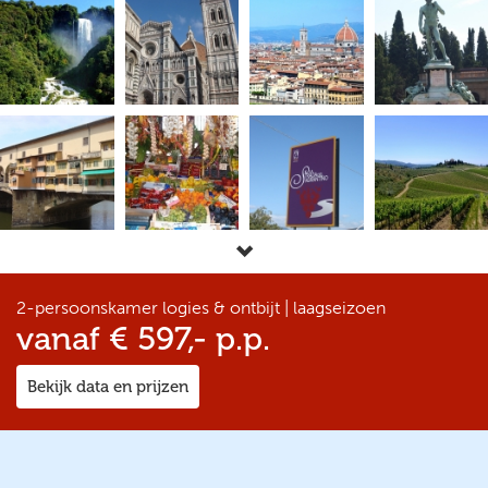
2-persoonskamer logies & ontbijt | laagseizoen
vanaf € 597,- p.p.
Bekijk data en prijzen