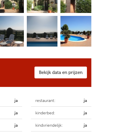
Bekijk data en prijzen
ja
restaurant:
ja
ja
kinderbed:
ja
ja
kindvriendelijk:
ja