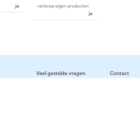
ja
verkoop eigen producten:
ja
Veel gestelde vragen
Contact
 Reizen
Reserveren
Bel ons
izen
Prijzen
Mail ons
Betalen
Contactgege
a
Reisdocumenten
Sociale medi
Verzekeringen
Een andere vraag