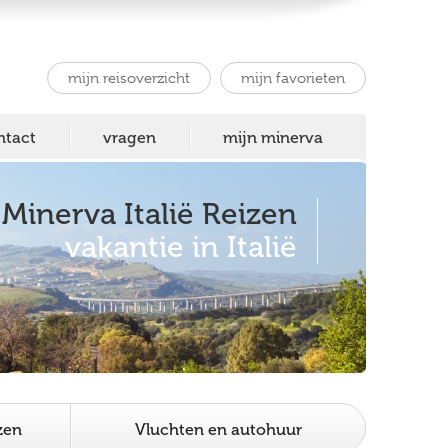
mijn reisoverzicht
mijn favorieten
ntact
vragen
mijn minerva
Minerva Italië Reizen
vakantie in Italië
zen
Vluchten en autohuur