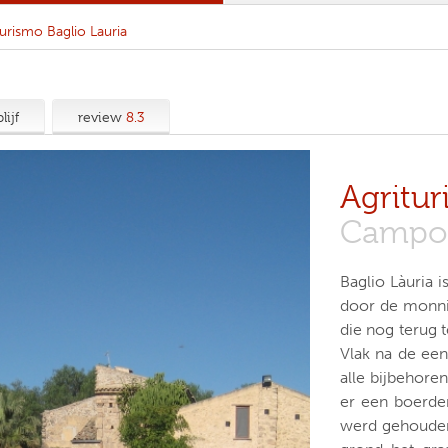
turismo Baglio Lauria
lijf
review
8.3
Agritur
Campobe
Baglio Làuria i
door de monni
die nog terug t
Vlak na de een
alle bijbehore
er een boerde
werd gehouden