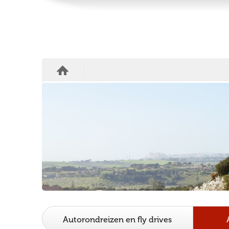
Autorondreizen en fly drives