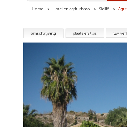
Home
Hotel en agriturismo
Sicilië
Agri
omschrijving
plaats en tips
uw verb