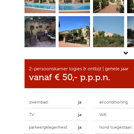
2-persoonskamer logies & ontbijt | gehele jaar
vanaf € 50,- p.p.p.n.
zwembad:
ja
airconditioning:
TV:
ja
Wifi:
parkeergelegenheid:
ja
hond toegestaan: