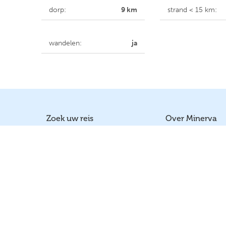
dorp:
9 km
strand < 15 km:
wandelen:
ja
Zoek uw reis
Over Minerva
Autorondreizen / Fly drive
Waarom Minerva
Agriturismo / Hotels
Team Minerva Re
Appartementen / Huizen
Verzekeringen
Wijn en spijs reizen
Wie was Minerv
Vluchten / Autohuur
Links