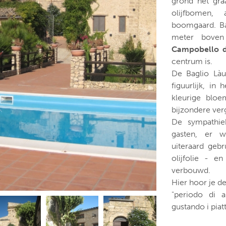
grond het gra
olijfbomen,
boomgaard. Ba
meter boven
Campobello d
centrum is.
De Baglio Làur
figuurlijk, in
kleurige bloe
bijzondere ver
De sympathie
gasten, er wo
uiteraard geb
olijfolie - 
verbouwd.
Hier hoor je de
"periodo di a
gustando i piatti