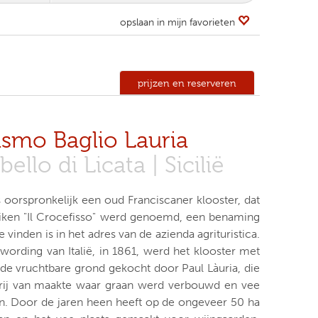
opslaan in mijn favorieten
prijzen en reserveren
ismo Baglio Lauria
llo di Licata | Sicilië
s oorspronkelijk een oud Franciscaner klooster, dat
ken "Il Crocefisso" werd genoemd, een benaming
e vinden is in het adres van de azienda agrituristica.
wording van Italië, in 1861, werd het klooster met
nde vruchtbare grond gekocht door Paul Làuria, die
rij van maakte waar graan werd verbouwd en vee
. Door de jaren heen heeft op de ongeveer 50 ha