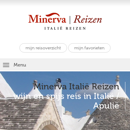
mijn reisoverzicht
mijn favorieten
Toggle
Menu
navigation
Minerva Italië Reizen
wijn en spijs reis in Italië /
Apulië