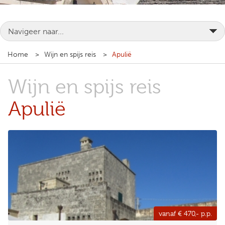
Home
Wijn en spijs reis
Apulië
Wijn en spijs reis
Apulië
vanaf € 470,- p.p.