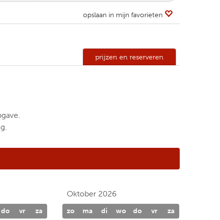
opslaan in mijn favorieten
prijzen en reserveren
pgave.
g.
Oktober 2026
do
vr
za
zo
ma
di
wo
do
vr
za