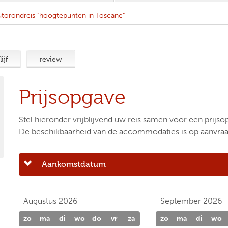
torondreis "hoogtepunten in Toscane"
ijf
review
Prijsopgave
Stel hieronder vrijblijvend uw reis samen voor een prijso
De beschikbaarheid van de accommodaties is op aanvraa
Aankomstdatum
Augustus 2026
September 2026
zo
ma
di
wo
do
vr
za
zo
ma
di
wo