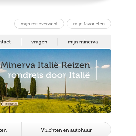
mijn reisoverzicht
mijn favorieten
ntact
vragen
mijn minerva
Minerva Italië Reizen
rondreis door Italië
zen
Vluchten en autohuur