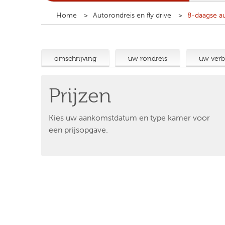
Home
Autorondreis en fly drive
8-daagse au
omschrijving
uw rondreis
uw verbl
Prijzen
Kies uw aankomstdatum en type kamer voor
een prijsopgave.