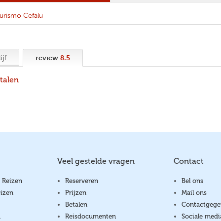
turismo Cefalu
review
8.5
ijf
 talen
Veel gestelde vragen
Contact
 Reizen
Reserveren
Bel ons
izen
Prijzen
Mail ons
Betalen
Contactgege
a
Reisdocumenten
Sociale medi