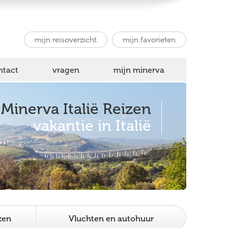
mijn reisoverzicht
mijn favorieten
ntact
vragen
mijn minerva
Minerva Italië Reizen
vakantie in Italië
zen
Vluchten en autohuur