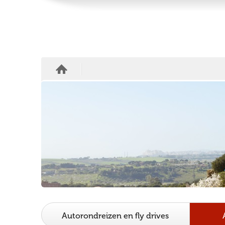
Autorondreizen en fly drives