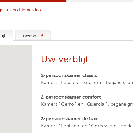
riturismo L'Impostino
ijf
review
8.9
Uw verblijf
2-persoonskamer classic
Kamers " Leccio en Sughera" , begane gro
2-persoonskamer comfort
Kamers " Cerro " en " Quercia " , begane 
2-persoonskamer de luxe
Kamers " Lentisco" en " Corbezzolo " op de