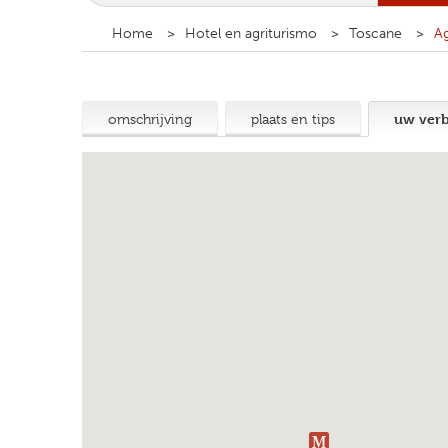
Home
Hotel en agriturismo
Toscane
Ag
uw verbl
omschrijving
plaats en tips