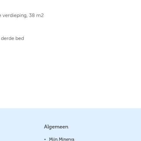
te verdieping, 38 m2
n derde bed
Algemeen
Mijn Minerva