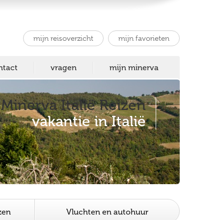
mijn reisoverzicht
mijn favorieten
ntact
vragen
mijn minerva
Minerva Italië Reizen
vakantie in Italië
zen
Vluchten en autohuur