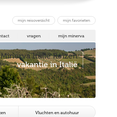
mijn reisoverzicht
mijn favorieten
ntact
vragen
mijn minerva
Minerva Italië Reizen
vakantie in Italië
zen
Vluchten en autohuur