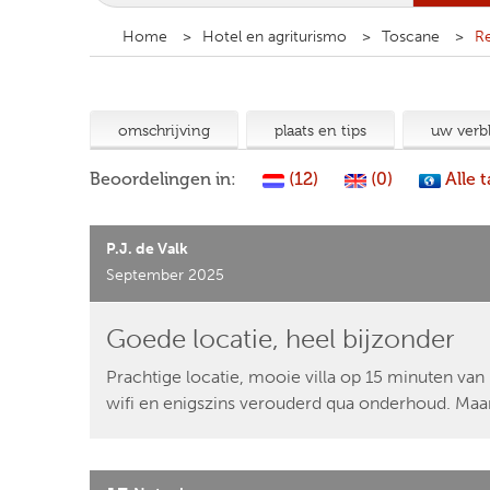
Home
Hotel en agriturismo
Toscane
Re
omschrijving
plaats en tips
uw verbl
Beoordelingen in:
(12)
(0)
Alle t
P.J. de Valk
September 2025
Goede locatie, heel bijzonder
Prachtige locatie, mooie villa op 15 minuten van
wifi en enigszins verouderd qua onderhoud. Maar