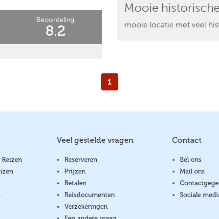
Mooie historische
Beoordeling
mooie locatie met veel his
8.2
1
Veel gestelde vragen
Contact
 Reizen
Reserveren
Bel ons
izen
Prijzen
Mail ons
Betalen
Contactgege
a
Reisdocumenten
Sociale medi
Verzekeringen
Een andere vraag