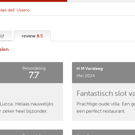
lais dell' Ussero
review
8.5
ijf
alen
Beoordeling
H M Versteeg
7.7
Mei 2024
Fantastisch slot v
 Lucca. Helaas nauwelijks
Prachtige oude villa. Een g
 zeker heel bijzonder.
een perfect restaurant.