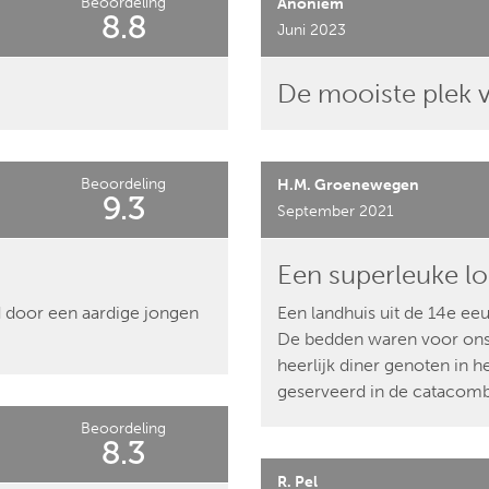
Beoordeling
Anoniem
8.8
Juni 2023
De mooiste plek v
Beoordeling
H.M. Groenewegen
9.3
September 2021
Een superleuke lo
rd door een aardige jongen
Een landhuis uit de 14e eeu
De bedden waren voor ons 
heerlijk diner genoten in h
geserveerd in de catacombe
Beoordeling
8.3
R. Pel