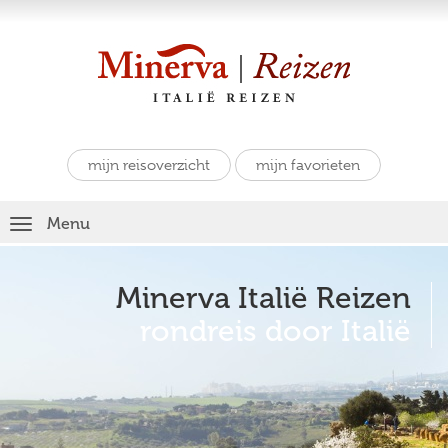
mijn reisoverzicht
mijn favorieten
Toggle
Menu
navigation
Minerva Italië Reizen
rondreis door Italië