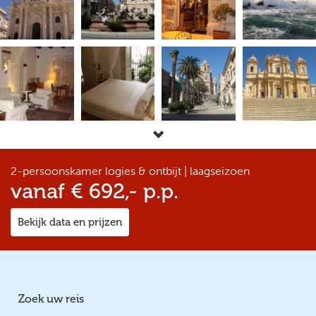
2-persoonskamer logies & ontbijt | laagseizoen
vanaf € 692,- p.p.
Bekijk data en prijzen
Zoek uw reis