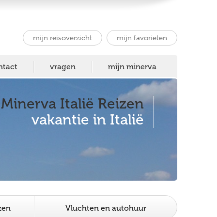
mijn reisoverzicht
mijn favorieten
ntact
vragen
mijn minerva
Minerva Italië Reizen
vakantie in Italië
zen
Vluchten en autohuur