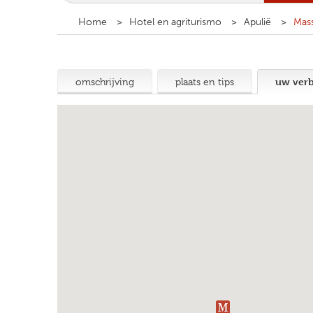
Home
Hotel en agriturismo
Apulië
Mass
uw verbl
omschrijving
plaats en tips