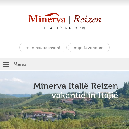
mijn reisoverzicht
mijn favorieten
Toggle
Menu
navigation
Minerva Italië Reizen
vakantie in Italië