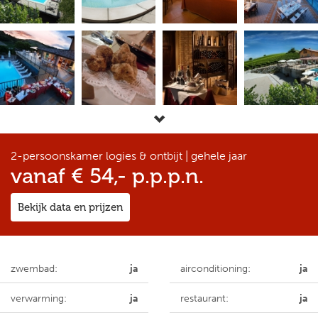
2-persoonskamer logies & ontbijt | gehele jaar
vanaf € 54,- p.p.p.n.
Bekijk data en prijzen
zwembad:
ja
airconditioning:
ja
verwarming:
ja
restaurant:
ja