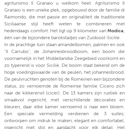
agriturismo Il Granaio u welkom heet. Agriturismo Il
Granaio is een unieke plek, opgebouwd door de familie di
Raimondo, die met passie en originaliteit de traditionele
Siciliaanse stijl heeft weten te combineren met
hedendaags comfort. Het ligt op 9 kilometer van
Modica
,
één van de bijzondere barokstadjes van Zuidoost-Sicilië.
In de prachtige tuin staan amandelbomen, palmen en ook
"Il Carrubo", de Johannesbroodboom, een boom die
voornamelijk in het Middellandse Zeegebied voorkomt en
zo typerend is voor Sicilië. De boom staat bekend om de
hoge voedingswaarde van de peulen, het johannesbrood.
De peulvruchten genoten bij de Romeinen een bijzondere
status, zo vernoemde de Romeinse familie Cicero zich
naar de kikkererwt (cicer). De 13 kamers zijn rustiek en
smaakvol ingericht, met verschillende decoraties en
kleuren, daar elke kamer vernoemd is naar een bloem.
Een speciale vermelding verdienen de 3 suites;
ontworpen om indruk te maken, elegant en comfortabel,
ingericht met stijl en aandacht voor elk detail. Het