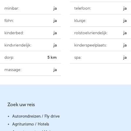
minibar:
ja
telefoon:
ja
föhn:
ja
kluisje:
ja
kinderbed:
ja
rolstoelvriendelijk:
ja
kindvriendelijk:
ja
kinderspeelplaats:
ja
dorp:
5 km
spa:
ja
massage:
ja
Zoek uw reis
Autorondreizen / Fly drive
Agriturismo / Hotels