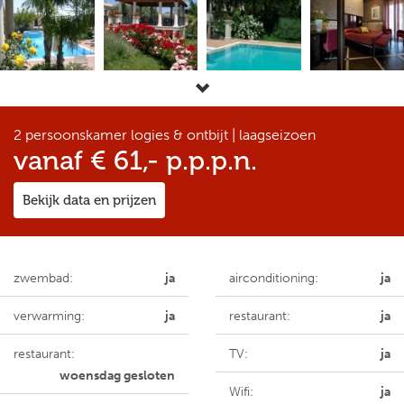
2 persoonskamer logies & ontbijt | laagseizoen
vanaf € 61,- p.p.p.n.
Bekijk data en prijzen
zwembad:
ja
airconditioning:
ja
verwarming:
ja
restaurant:
ja
restaurant:
TV:
ja
woensdag gesloten
Wifi:
ja