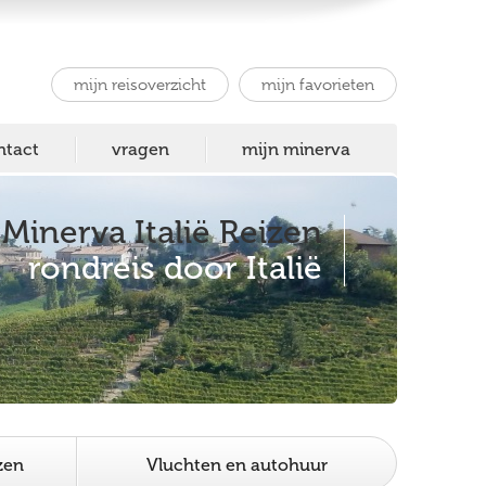
mijn reisoverzicht
mijn favorieten
ntact
vragen
mijn minerva
Minerva Italië Reizen
rondreis door Italië
zen
Vluchten en autohuur