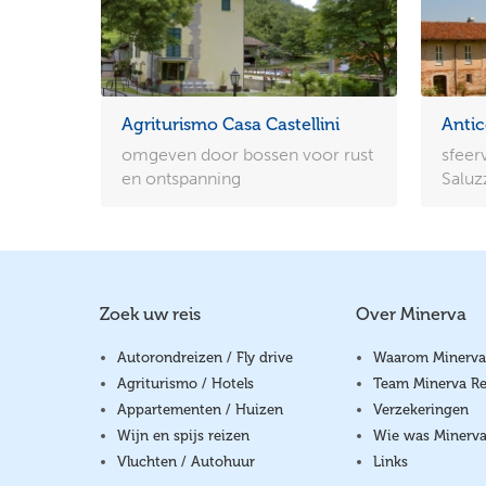
Agriturismo Casa Castellini
Anti
omgeven door bossen voor rust
sfeer
en ontspanning
Saluz
Zoek uw reis
Over Minerva
Autorondreizen / Fly drive
Waarom Minerva
Agriturismo / Hotels
Team Minerva Re
Appartementen / Huizen
Verzekeringen
Wijn en spijs reizen
Wie was Minerv
Vluchten / Autohuur
Links