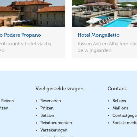
co Podere Propano
Hotel Mongalletto
vol country hotel vlakbij
tussen Asti en Alba temidd
zo
de wijngaarden
Veel gestelde vragen
Contact
 Reizen
Reserveren
Bel ons
izen
Prijzen
Mail ons
Betalen
Contactgege
a
Reisdocumenten
Sociale medi
Verzekeringen